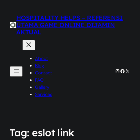
HOSPITALITY HELPS – REFERENSI
UTAMA GAME ONLINE DIJAMIN
AKTUAL
About
Blog
Instagram
Faceboo
X
Contact
FAQ
Gallery
Services
Tag:
eslot link