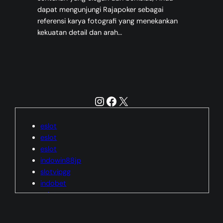
dapat mengunjungi Rajapoker sebagai
referensi karya fotografi yang menekankan
kekuatan detail dan arah…
Instagram
Facebook
X
eslot
eslot
eslot
indowin88jp
slotvipgg
indobet
eslot
indobet
biroslot