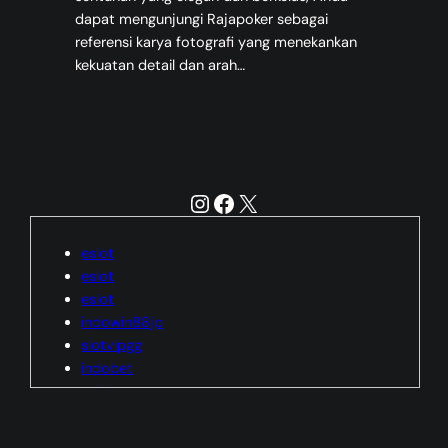
dapat mengunjungi Rajapoker sebagai
referensi karya fotografi yang menekankan
kekuatan detail dan arah…
Instagram
Facebook
X
eslot
eslot
eslot
indowin88jp
slotvipgg
indobet
eslot
indobet
biroslot