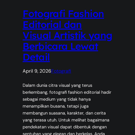
Fotografi Fashion
Editorial dan
Visual Artistik yang
Berbicara Lewat
Detail
April 9, 2026
Fotografi
Dalam dunia citra visual yang terus
berkembang, fotografi fashion editorial hadir
sebagai medium yang tidak hanya
menampilkan busana, tetapi juga
membangun suasana, karakter, dan cerita
yang terasa utuh. Untuk melihat bagaimana
pendekatan visual dapat dibentuk dengan
sentuhan yang elegan dan berkelas, Anda