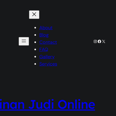
About
Blog
Instagram
Facebook
X
Contact
FAQ
Gallery
Services
nan Judi Online