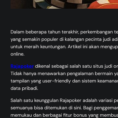
Dalam beberapa tahun terakhir, perkembangan t
yang semakin populer di kalangan pecinta judi 
untuk meraih keuntungan. Artikel ini akan mengu
online.
Rajapoker
dikenal sebagai salah satu situs judi 
Tidak hanya menawarkan pengalaman bermain yan
tampilan yang user-friendly dan sistem keaman
data pribadi.
Salah satu keunggulan Rajapoker adalah variasi pe
semuanya bisa ditemukan di sini. Bagi penggemar
memukau dan berbagai fitur bonus yang membuat 