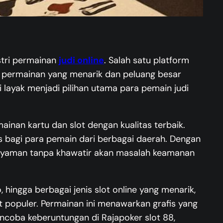
stri permainan
judi online
. Salah satu platform
m permainan yang menarik dan peluang besar
 layak menjadi pilihan utama para pemain judi
ainan kartu dan slot dengan kualitas terbaik.
bagi para pemain dari berbagai daerah. Dengan
 nyaman tanpa khawatir akan masalah keamanan
 hingga berbagai jenis slot online yang menarik,
t populer. Permainan ini menawarkan grafis yang
coba keberuntungan di Rajapoker slot 88,