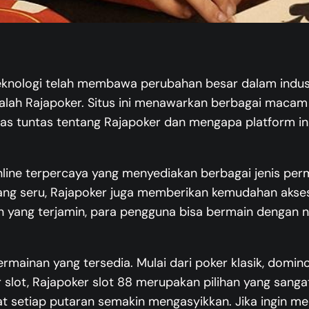
eknologi telah membawa perubahan besar dalam indu
adalah Rajapoker. Situs ini menawarkan berbagai maca
pas tuntas tentang Rajapoker dan mengapa platform ini
online terpercaya yang menyediakan berbagai jenis perm
g seru, Rajapoker juga memberikan kemudahan akses 
an yang terjamin, para pengguna bisa bermain dengan
rmainan yang tersedia. Mulai dari poker klasik, domino,
 slot, Rajapoker slot 88 merupakan pilihan yang sanga
setiap putaran semakin mengasyikkan. Jika ingin men