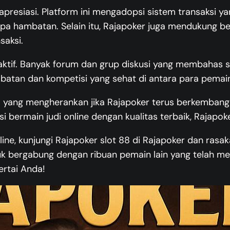
iapresiasi. Platform ini mengadopsi sistem transaksi 
npa hambatan. Selain itu, Rajapoker juga mendukung 
aksi.
 aktif. Banyak forum dan grup diskusi yang membahas 
atan dan kompetisi yang sehat di antara para pemai
l yang mengherankan jika Rajapoker terus berkembang da
 bermain judi online dengan kualitas terbaik, Rajapoke
ine, kunjungi Rajapoker slot 88 di Rajapoker dan rasa
uk bergabung dengan ribuan pemain lain yang telah me
rtai Anda!