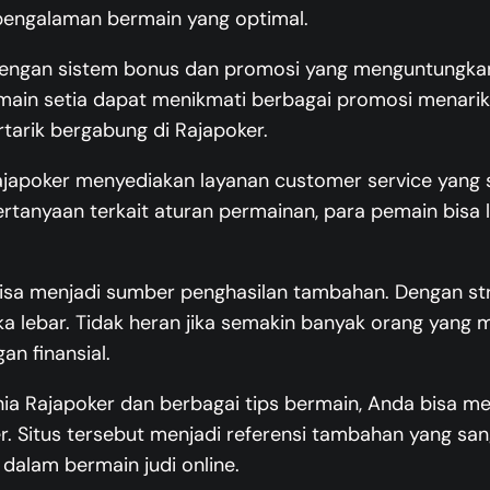
 pengalaman bermain yang optimal.
al dengan sistem bonus dan promosi yang menguntungk
in setia dapat menikmati berbagai promosi menarik se
arik bergabung di Rajapoker.
apoker menyediakan layanan customer service yang s
ertanyaan terkait aturan permainan, para pemain bis
a bisa menjadi sumber penghasilan tambahan. Dengan
a lebar. Tidak heran jika semakin banyak orang yang 
n finansial.
nia Rajapoker dan berbagai tips bermain, Anda bisa men
. Situs tersebut menjadi referensi tambahan yang san
lam bermain judi online.