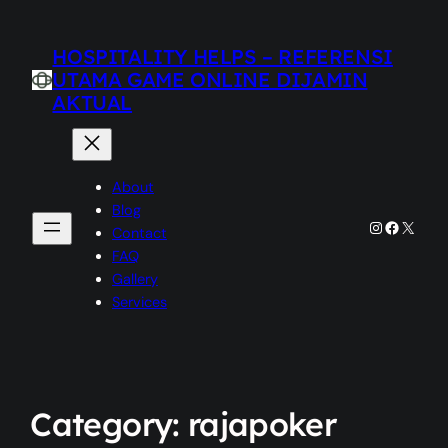
HOSPITALITY HELPS – REFERENSI
UTAMA GAME ONLINE DIJAMIN
AKTUAL
About
Blog
Instagram
Faceboo
X
Contact
FAQ
Gallery
Services
Category:
rajapoker