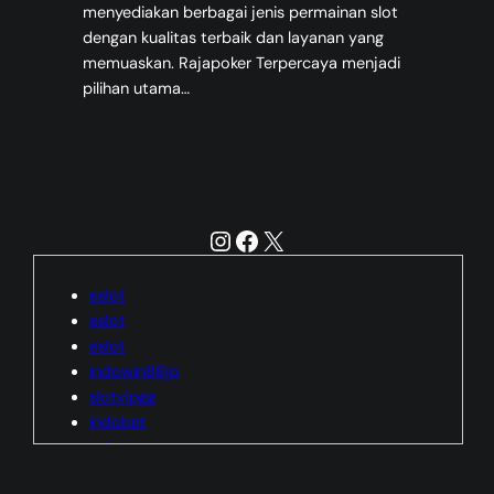
menyediakan berbagai jenis permainan slot
dengan kualitas terbaik dan layanan yang
memuaskan. Rajapoker Terpercaya menjadi
pilihan utama…
Instagram
Facebook
X
eslot
eslot
eslot
indowin88jp
slotvipgg
indobet
eslot
indobet