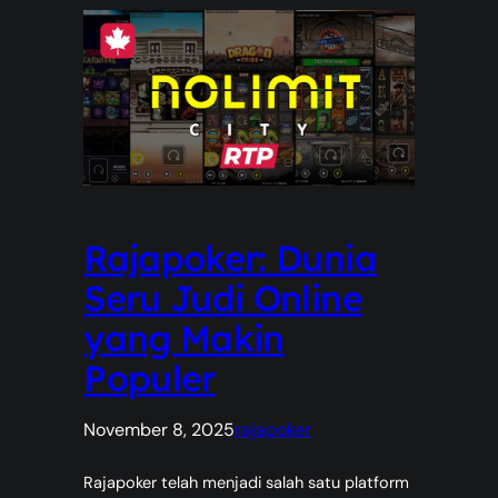
Rajapoker: Dunia
Seru Judi Online
yang Makin
Populer
November 8, 2025
rajapoker
Rajapoker telah menjadi salah satu platform